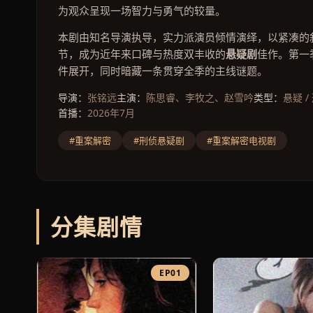
为观众呈现一场智力与勇气的较量。
本剧由知名导演执导，实力派演员倾情演绎，以紧凑的
节，成为近年来口碑与热度双丰收的
悬疑剧
佳作。第一
件展开，同时暗藏一条贯穿全季的主线谜题。
导演：
张铭远
主演：
陈思睿、李牧之、赵雪吟
类型：
悬疑 /
首播：
2026年7月
#重案解密
#刑侦悬疑剧
#重案解密电视剧
分集剧情
EP01