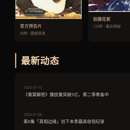
拍摄花絮
官方预告片
120秒 · 幕后揭秘
60秒 · 震撼首发
最新动态
2026-07-15
《重案解密》播放量突破5亿，第二季筹备中
2026-07-08
第6集「真相边缘」创下本季最高收视纪录