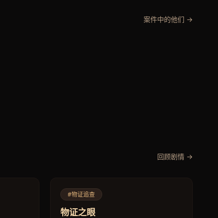
案件中的他们 →
回顾剧情 →
#物证追查
物证之眼