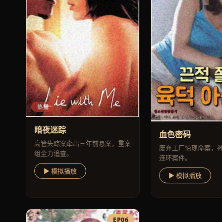
热播
暗夜迷踪
血色密码
高管失踪案牵出三年前悬案，重案
废弃工厂惊现命案，
组全力追查。
连环案件。
▶ 模拟播放
▶ 模拟播放
EP06