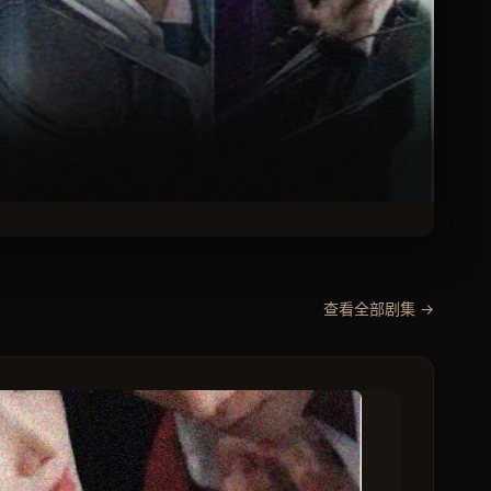
每
明
查看全部剧集 →