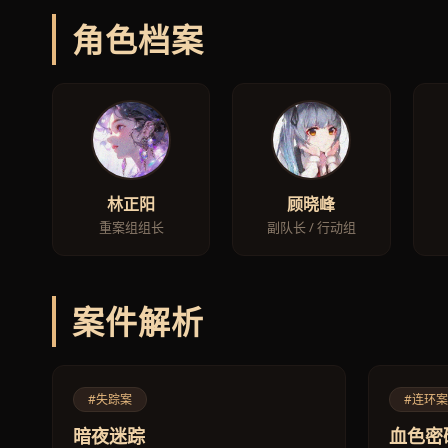
角色档案
林正阳
顾晓峰
重案组组长
副队长 / 行动组
案件解析
#失踪案
#连环案
暗夜迷踪
血色密