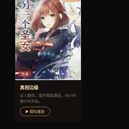
热播
真相边缘
证人翻供，案件再陷僵局，48小时
倒计时开始。
▶ 模拟播放