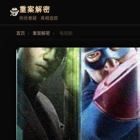
重案解密
🕵️
刑侦悬疑 · 真相追踪
首页
›
重案解密
›
电视剧