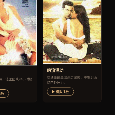
暗流涌动
交通事故牵出高层腐败，重案组面
踪，法医团队24小时极
临内外压力。
▶ 模拟播放
播放