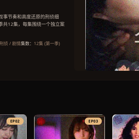
叙事节奏和高度还原的刑侦细
季共12集，每集围绕一个独立案
 刑侦 / 剧情
集数：
12集 (第一季)
EP02
EP03