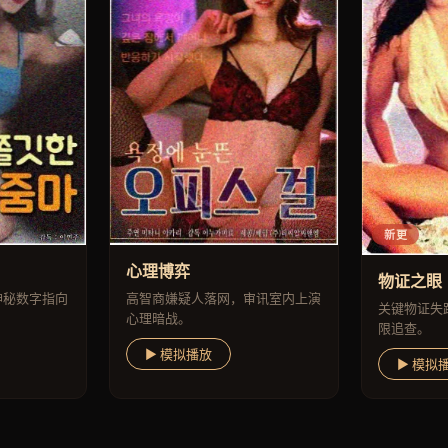
新更
心理博弈
物证之眼
神秘数字指向
高智商嫌疑人落网，审讯室内上演
关键物证失
心理暗战。
限追查。
▶ 模拟播放
▶ 模拟